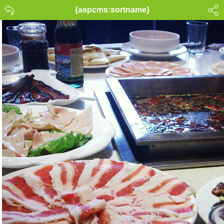
{aspcms:sortname}