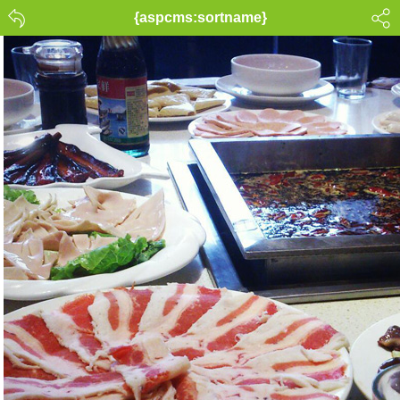
{aspcms:sortname}